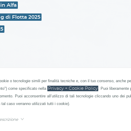
in Alfa
ng di Flotta 2025
 5
o Flotta 25
cookie o tecnologie simili per finalità tecniche e, con il tuo consenso, anche per
nto") come specificato nella
Privacy + Cookie Policy
. Puoi liberamente p
 club 25
mento. Puoi acconsentire all’utilizzo di tali tecnologie cliccando uno dei pu
 tal caso verranno utilizzati tutti i cookie).
escrizione