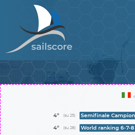
4º
Semifinale Campiona
(su 25)
4º
World ranking 6-7-8 
(su 28)