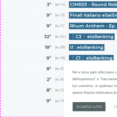
3º
CIMR25 - Round Rob
(su 14)
9º
Finali Italiano eSaili
(su 13)
9º
Rhum Anthem - Ep.
(su 11)
32º
〔 C3 〕eloRanking
(su 34)
19º
t1 : eloRanking
(su 56)
9º
〔 C1 〕eloRanking
(su 35)
8º
Semifinale C. Italian
(su 30)
Noi e terze parti utilizziamo 
dell'esperienza" e "tracciame
2º
C.Italiano a Squadre
(su 9)
tuo consenso, in qualsiasi mo
8º
Trimoni
(su 10)
questa finestra informativa (in
9º
Horror Night
(su 13)
D