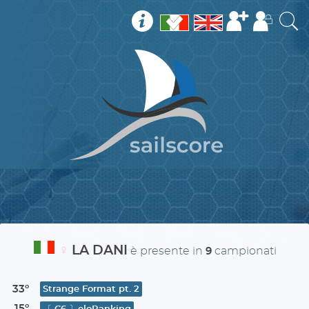
♀
LA DANI
è presente in
campionati
9
33º
Strange Format pt. 2
15º
〔 C6 〕eloRanking