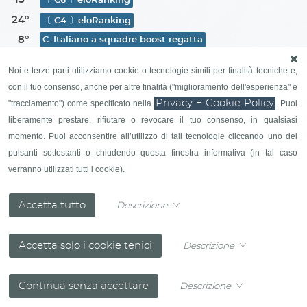
24º
〔 C4 〕eloRanking
8º
C. Italiano a squadre boost regatta
31º
〔 C3 〕eloRanking
Noi e terze parti utilizziamo cookie o tecnologie simili per finalità tecniche e,
55º
t1 : eloRanking
con il tuo consenso, anche per altre finalità ("miglioramento dell'esperienza" e
31º
〔 C1 〕eloRanking
Privacy + Cookie Policy
"tracciamento") come specificato nella
. Puoi
39º
Female Ranking List World Sailing
liberamente prestare, rifiutare o revocare il tuo consenso, in qualsiasi
8º
C.Italiano a Squadre club 25
momento. Puoi acconsentire all’utilizzo di tali tecnologie cliccando uno dei
pulsanti sottostanti o chiudendo questa finestra informativa (in tal caso
verranno utilizzati tutti i cookie).
Descrizione
Descrizione
Descrizione