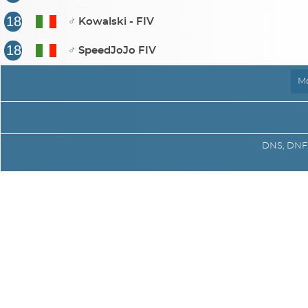
18
♂
Kowalski - FIV
18
♂
SpeedJoJo FIV
DNS, DNF, 