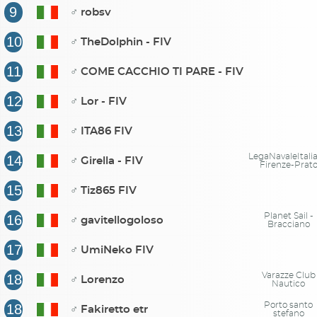
9
♂
robsv
10
♂
TheDolphin - FIV
11
♂
COME CACCHIO TI PARE - FIV
12
♂
Lor - FIV
13
♂
ITA86 FIV
LegaNavaleItali
14
♂
Girella - FIV
Firenze-Prat
15
♂
Tiz865 FIV
Planet Sail -
16
♂
gavitellogoloso
Bracciano
17
♂
UmiNeko FIV
Varazze Club
18
♂
Lorenzo
Nautico
Porto santo
18
♂
Fakiretto etr
stefano