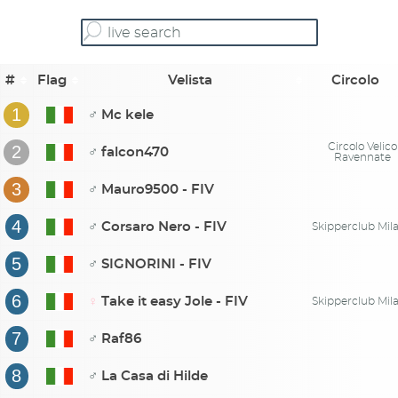
#
Flag
Velista
Circolo
1
♂
Mc kele
Circolo Velico
2
♂
falcon470
Ravennate
3
♂
Mauro9500 - FIV
4
♂
Corsaro Nero - FIV
Skipperclub Mil
5
♂
SIGNORINI - FIV
6
♀
Take it easy Jole - FIV
Skipperclub Mil
7
♂
Raf86
8
♂
La Casa di Hilde