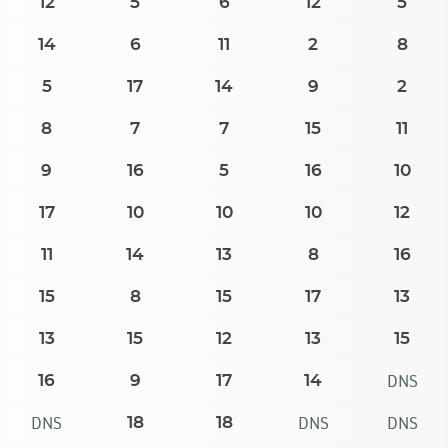
12
5
6
12
5
14
6
11
2
8
5
17
14
9
2
8
7
7
15
11
9
16
5
16
10
17
10
10
10
12
11
14
13
8
16
15
8
15
17
13
13
15
12
13
15
DNS
16
9
17
14
DNS
DNS
DNS
18
18