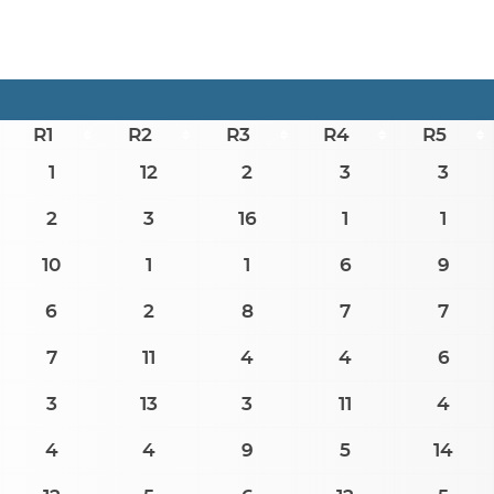
R1
R2
R3
R4
R5
1
12
2
3
3
2
3
16
1
1
10
1
1
6
9
6
2
8
7
7
7
11
4
4
6
3
13
3
11
4
4
4
9
5
14