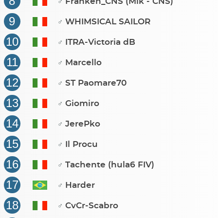
8
Franken_CNS (Mik - CNS)
♂
9
WHIMSICAL SAILOR
♂
10
ITRA-Victoria dB
♂
11
Marcello
♂
12
ST Paomare70
♂
13
Giomiro
♂
14
JerePko
♂
15
Il Procu
♂
16
Tachente (hula6 FIV)
♂
17
Harder
♂
18
CvCr-Scabro
♂