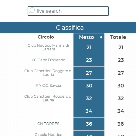
Classifica
Netto
Totale
Circolo
Club Nautico Marina di
)
21
21
Carrara
23
23
YC Capo D'orlando
Club Canottieri Roggero di
27
27
Lauria
30
30
R.Y.C.C. Savoia
Club Canottieri Roggero di
32
32
Lauria
34
34
36
36
CN TORRES
Circolo Nautico