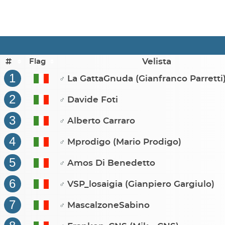
#
Velista
Flag
1
La GattaGnuda (Gianfranco Parretti
♂
2
Davide Foti
♂
3
Alberto Carraro
♂
4
Mprodigo (Mario Prodigo)
♂
5
Amos Di Benedetto
♂
6
VSP_losaigia (Gianpiero Gargiulo)
♂
7
MascalzoneSabino
♂