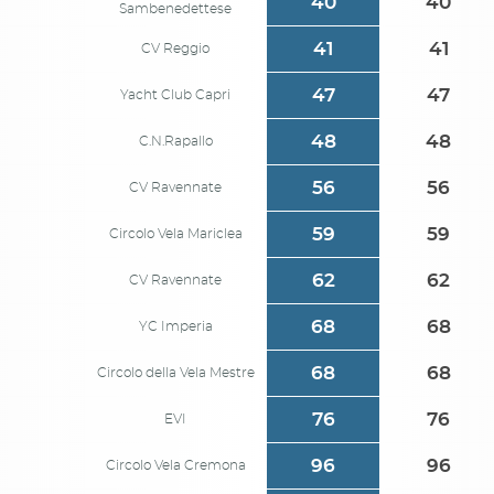
40
40
Sambenedettese
41
41
CV Reggio
47
47
Yacht Club Capri
48
48
C.N.Rapallo
56
56
CV Ravennate
59
59
Circolo Vela Mariclea
62
62
CV Ravennate
68
68
YC Imperia
68
68
Circolo della Vela Mestre
76
76
EVI
96
96
Circolo Vela Cremona