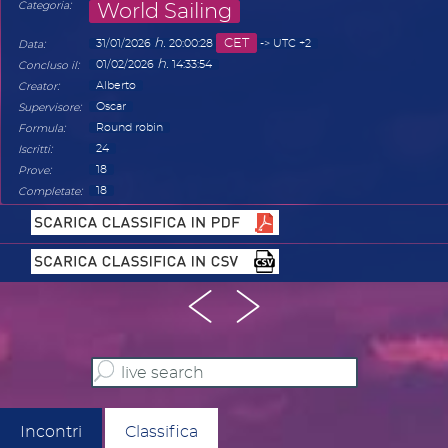
:
Categoria
World Sailing
h.
CET
:
31/01/2026
20:00:28
-> UTC +2
Data
h.
:
01/02/2026
14:33:54
Concluso il
:
Alberto
Creator
:
Oscar
Supervisore
:
Round robin
Formula
:
24
Iscritti
:
18
Prove
:
18
Completate