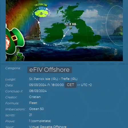
:
Categoria
eFIV Offshore
:
St. Patrick Isle (IRL) - Trèfle (IRL)
Luogo
h.
CET
:
05/03/2024
18:00:00
-> UTC +2
Data
:
08/03/2024
Concluso il
:
Cristian
Creator
:
Fleet
Formula
:
Ocean 50
Imbarcazioni
:
21
Iscritti
:
1 (completata)
Prove
:
Virtual Regatta Offshore
Sport