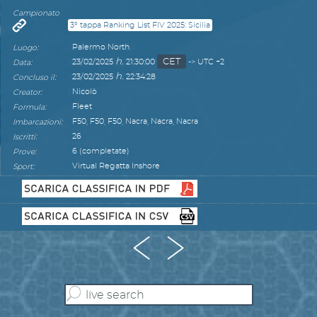
Campionato
3° tappa Ranking List FIV 2025: Sicilia
:
Palermo North
Luogo
h.
CET
:
23/02/2025
21:30:00
-> UTC +2
Data
h.
:
23/02/2025
22:34:28
Concluso il
:
Nicolò
Creator
:
Fleet
Formula
:
F50, F50, F50, Nacra, Nacra, Nacra
Imbarcazioni
:
26
Iscritti
:
6 (completate)
Prove
:
Virtual Regatta Inshore
Sport