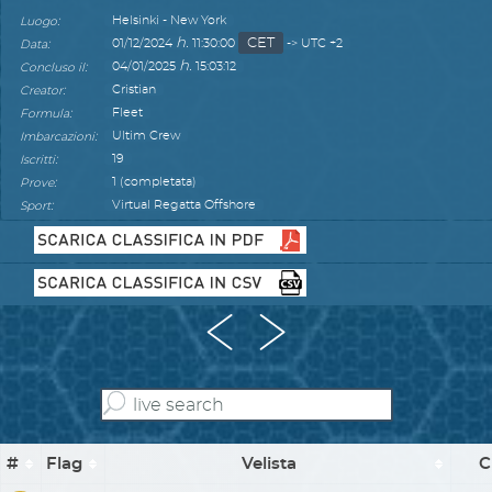
:
Helsinki - New York
Luogo
h.
CET
:
01/12/2024
11:30:00
-> UTC +2
Data
h.
:
04/01/2025
15:03:12
Concluso il
:
Cristian
Creator
:
Fleet
Formula
:
Ultim Crew
Imbarcazioni
:
19
Iscritti
:
1 (completata)
Prove
:
Virtual Regatta Offshore
Sport