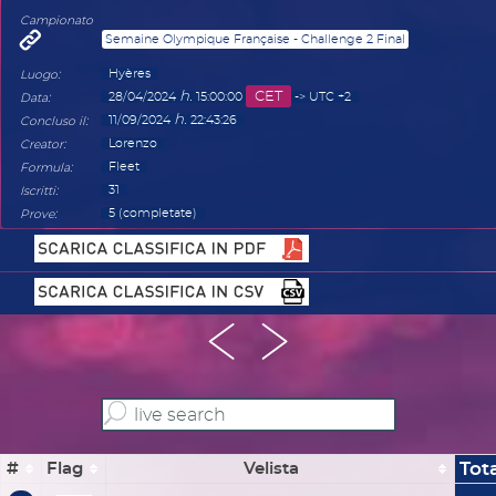
Campionato
Semaine Olympique Française - Challenge 2 Final
:
Hyères
Luogo
h.
CET
:
28/04/2024
15:00:00
-> UTC +2
Data
h.
:
11/09/2024
22:43:26
Concluso il
:
Lorenzo
Creator
:
Fleet
Formula
:
31
Iscritti
:
5 (completate)
Prove