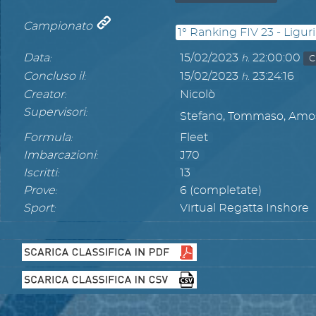
Campionato
1° Ranking FIV 23 - Ligur
Data
15/02/2023
22:00:00
h.
C
:
Concluso il
15/02/2023
23:24:16
h.
:
Creator
Nicolò
:
Supervisori
:
Stefano, Tommaso, Amos,
Formula
Fleet
:
Imbarcazioni
J70
:
Iscritti
13
:
Prove
6 (completate)
:
Sport
Virtual Regatta Inshore
: