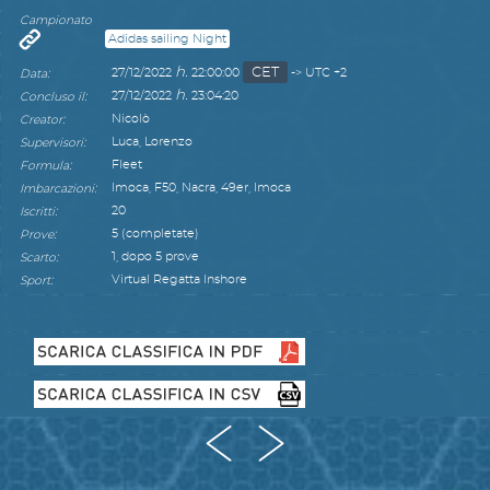
Campionato
Adidas sailing Night
h.
CET
:
27/12/2022
22:00:00
-> UTC +2
Data
h.
:
27/12/2022
23:04:20
Concluso il
:
Nicolò
Creator
:
Luca, Lorenzo
Supervisori
:
Fleet
Formula
:
Imoca, F50, Nacra, 49er, Imoca
Imbarcazioni
:
20
Iscritti
:
5 (completate)
Prove
:
1, dopo 5 prove
Scarto
:
Virtual Regatta Inshore
Sport