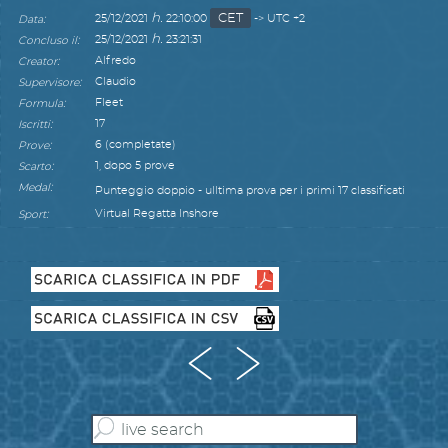
h.
CET
:
25/12/2021
22:10:00
-> UTC +2
Data
h.
:
25/12/2021
23:21:31
Concluso il
:
Alfredo
Creator
:
Claudio
Supervisore
:
Fleet
Formula
:
17
Iscritti
:
6 (completate)
Prove
:
1, dopo 5 prove
Scarto
:
Medal
Punteggio doppio - ulltima prova per i primi 17 classificati
:
Virtual Regatta Inshore
Sport