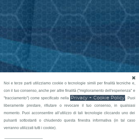
Noi e terze parti utilizziamo cookie o tecnologie simili per finalità tecniche e,
con il tuo consenso, anche per altre finalità ("miglioramento dell'esperienza" e
Privacy + Cookie Policy
"tracciamento") come specificato nella
. Puoi
liberamente prestare, rifiutare o revocare il tuo consenso, in qualsiasi
momento. Puoi acconsentire all’utilizzo di tali tecnologie cliccando uno dei
pulsanti sottostanti o chiudendo questa finestra informativa (in tal caso
verranno utilizzati tutti i cookie).